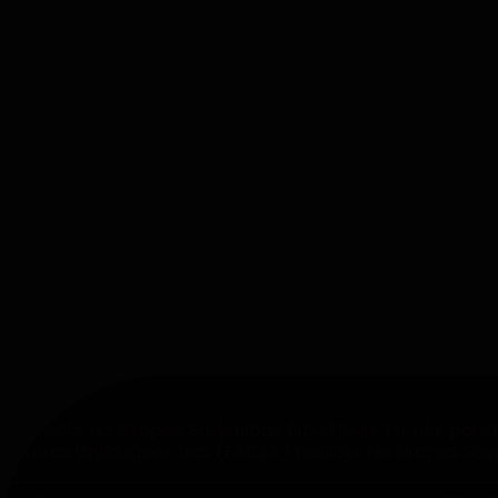
Finansēts no Eiropas Savienības līdzekļiem. Tomēr paustie
kultūras izpildaģentūras (EACEA) nostāju. Ne Eiropas Sav