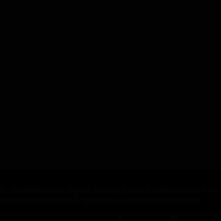
 viedokļi un nostājas ir tikai autoru viedokļi un ne vien
ienība, ne EACEA nav atbildīgas par šiem viedokļiem.