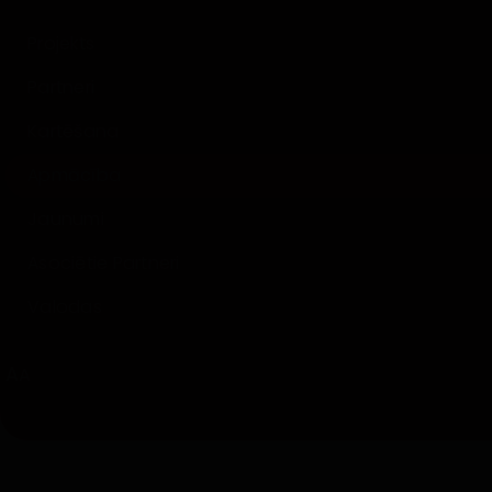
Projekts
Partneri
Kartēšana
Apmācība
Jaunumi
TOOLKIT
Marketing & Promotion P
Asociētie Partneri
Valodas
A
A